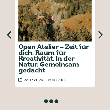
Open Atelier – Zeit für
dich. Raum für
Kreativität. In der
Natur. Gemeinsam
gedacht.
22.07.2026 - 09.08.2026
H
H
A