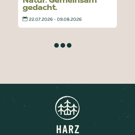
Natur. Gemeinsam
gedacht.
22.07.2026 - 09.08.2026
H
H
A
K
f