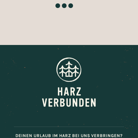
A
K
f
DEINEN URLAUB IM HARZ BEI UNS VERBRINGEN?